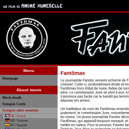
Menu
Fantômas
Homepage
Le journaliste Fandor, ennemi acharné de F
criminel. Celle-ci, profondément droite et h
Fantômas hors d'état de nuire. Aidée de son 
About movie
père. Le commissaire Juve se joint à eux. A tr
s'annonce pas facile car le bandit qui terro
Movie details
déposer les armes...
Synopsis Czech
Un malfaiteur du nom de Fantômas revendiq
Synopsis other countries
justement, le commissaire Juve, nouvellemen
FR / French
du voleur. Un jeune journaliste Fandor déc
DE / German
Fantômas, qui apparaît toujours masqué, et q
mettre en valeur. Pour le prouver, Fandor fai
ES / Spanish