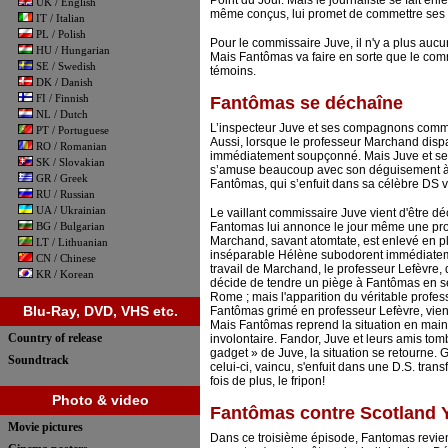
Point du Jour. Mais le journaliste se fait en
UK / English
même conçus, lui promet de commettre ses no
IT / Italian
PL / Polish
Pour le commissaire Juve, il n'y a plus aucun
HU / Hungarian
Mais Fantômas va faire en sorte que le com
SE / Swedish
témoins.
DK / Danish
FI / Finnish
Fantômas se déchaîne
NL / Dutch
L’inspecteur Juve et ses compagnons comm
PT / Portuguese
Aussi, lorsque le professeur Marchand disp
RO / Romanian
immédiatement soupçonné. Mais Juve et ses 
SK / Slovakian
s’amuse beaucoup avec son déguisement à tro
GR / Greek
Fantômas, qui s’enfuit dans sa célèbre DS vol
RU / Russian
UA / Ukrainian
Le vaillant commissaire Juve vient d'être d
BG / Bulgarian
Fantomas lui annonce le jour même une procha
Marchand, savant atomtate, est enlevé en ple
LT / Lithuanian
inséparable Hélène subodorent immédiateme
CN / Chinese
travail de Marchand, le professeur Lefèvre, d
KR / Korean
décide de tendre un piège à Fantômas en se s
Rome ; mais l'apparition du véritable profess
Blu-Ray, DVD, VHS etc.
Fantômas grimé en professeur Lefèvre, vient
Mais Fantômas reprend la situation en mains
Country of release
involontaire. Fandor, Juve et leurs amis tom
gadget » de Juve, la situation se retourne.
Soundtrack
celui-ci, vaincu, s'enfuit dans une D.S. tran
fois de plus, le fripon!
Photo & video
Fantômas contre Scotland 
Movie pictures
Dans ce troisième épisode, Fantomas revie