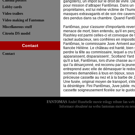
Cinema posters
gangsters), un impôt sur le droit de vivre. 
pour mission d’attraper Fantômas. Dans un c
Lobby cards
propriétaires, est lui même victime de l’h
Video trailers
masques extravagants et de son rire caver
des pendus dans sa chambre. Quand Fantôm
Video making of Fantomas
Miscellaneous stuff
Fantômas, pour s'assurer d'importants revenus
menace de mort, bien entendu, qu'il en perç
Citroën DS model
Rashley est parmi celles-ci et convoque de 
racket audacieux, ses confrères en impositi
Fantômas, le commissaire Juve. Arrivent auss
Contact
fiancée Hélène. Le château est hanté, bien 
perdre la tête au commissaire, lequel a cru 
Contact
apparaissent, disparaissent ; Scotland Yard 
qu'il a tué, Fantômas, lors d'une chasse au
qui l'a désarçonné, est reconnu par la jeune
entreprend avec elle de démasquer le redouta
sommes demandées à tous en bijoux, sous pré
précieuse cassette au nez et à la barbe de J
Une fusée, original moyen de transport, s'él
la désintègre. Fini Pantômas, Juve jubile. ma
cassette soigneusement ficelée sur le guid
FANTOMAS
André Hunebelle movie trilogy tribute fan we
Informace obsažené na webu fantomas-movie.eu nesm