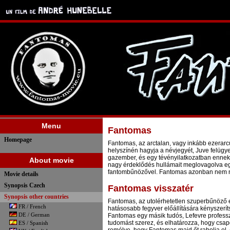
Menu
Fantomas
Homepage
Fantomas, az arctalan, vagy inkább ezerarc
helyszínén hagyja a névjegyét, Juve felügye
gazember, és egy tévényilatkozatban ennek h
About movie
nagy érdeklődés hullámait meglovagolva egy 
fantombűnözővel. Fantomas azonban nem nézi
Movie details
Synopsis Czech
Fantomas visszatér
Synopsis other countries
Fantomas, az utolérhetetlen szuperbűnöző e
FR / French
hatásosabb fegyver előállítására kényszerít
DE / German
Fantomas egy másik tudós, Lefevre professzor
tudomást szerez, és elhatározza, hogy csapd
ES / Spanish