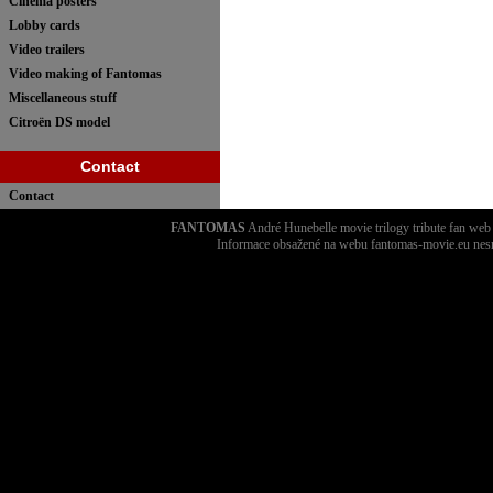
Cinema posters
Lobby cards
Video trailers
Video making of Fantomas
Miscellaneous stuff
Citroën DS model
Contact
Contact
FANTOMAS
André Hunebelle movie trilogy tribute fan we
Informace obsažené na webu fantomas-movie.eu nesm