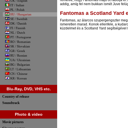
remélve, hogy Fantomas majd őt rabolja el. A
UK / English
addig, amíg fel nem bukkan ismét Juve felü
IT / Italian
PL / Polish
Fantomas a Scotland Yard e
HU / Hungarian
SE / Swedish
Fantomas, az álarcos szupergengszter megál
DK / Danish
ismeretlen marad. Konok ellenfele, a kudar
FI / Finnish
küzdelmet és a Scotland Yard segítségével 
NL / Dutch
PT / Portuguese
RO / Romanian
SK / Slovakian
GR / Greek
RU / Russian
UA / Ukrainian
BG / Bulgarian
LT / Lithuanian
CN / Chinese
KR / Korean
Blu-Ray, DVD, VHS etc.
Country of release
Soundtrack
Photo & video
Movie pictures