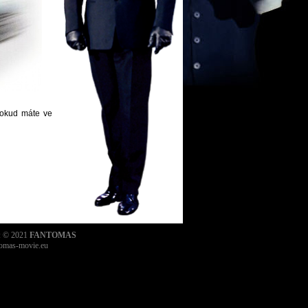
pokud máte ve
n: © 2021
FANTOMAS
omas-movie.eu