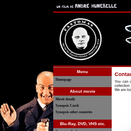
Menu
Conta
Homepage
You can c
collection
We are loo
About movie
Movie details
Synopsis Czech
Synopsis other countries
Blu-Ray, DVD, VHS etc.