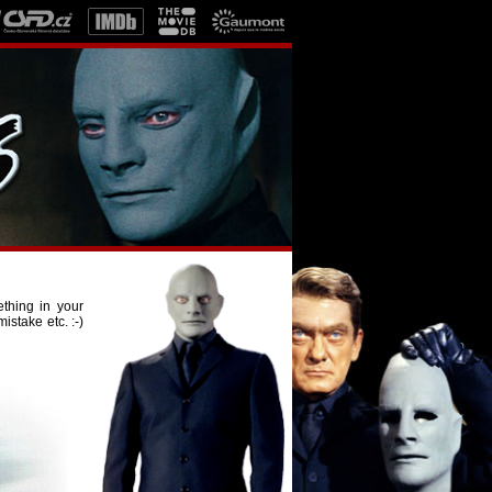
ething in your
istake etc. :-)