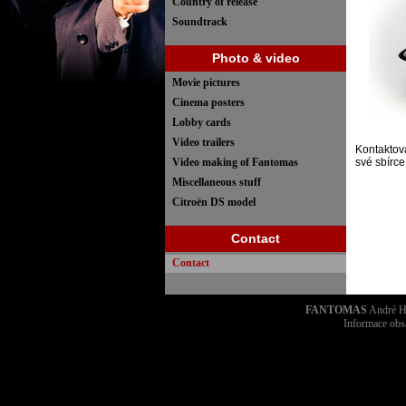
Country of release
Soundtrack
Photo & video
Movie pictures
Cinema posters
Lobby cards
Video trailers
Kontaktov
Video making of Fantomas
své sbírce
Miscellaneous stuff
Citroën DS model
Contact
Contact
FANTOMAS
André Hu
Informace obs