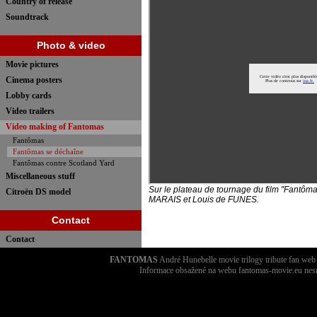
Country of release
Soundtrack
Photo & video
Movie pictures
Cinema posters
Lobby cards
Video trailers
Video making of Fantomas
Fantômas
Fantômas se déchaîne
Fantômas contre Scotland Yard
Miscellaneous stuff
Sur le plateau de tournage du film "Fantô
Citroën DS model
MARAIS et Louis de FUNES.
Contact
Contact
FANTOMAS
André Hunebelle movie trilogy tribute fan we
Informace obsažené na webu fantomas-movie.eu nesm